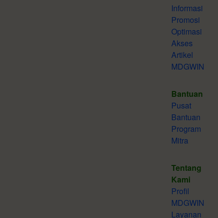
Informasi
Promosi
Optimasi
Akses
Artikel
MDGWIN
Bantuan
Pusat
Bantuan
Program
Mitra
Tentang
Kami
Profil
MDGWIN
Layanan